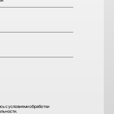
и
сь с условиями обработки
альности.