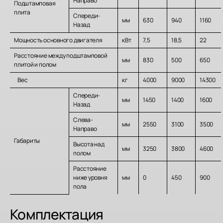
Направо
Подштамповая
плита
Спереди-
мм
630
940
1160
Назад
Мощность основного двигателя
кВт
7,5
18,5
22
Расстояние между подштамповой
мм
830
500
650
плитой и полом
Вес
кг
4000
9000
14300
Спереди-
мм
1450
1400
1600
Назад
Слева-
мм
2550
3100
3500
Направо
Габариты
Высота над
мм
3250
3800
4600
полом
Расстояние
ниже уровня
мм
0
450
900
пола
Комплектация