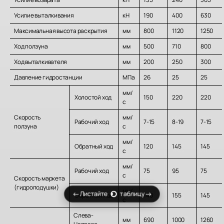
Усилие выталкивания
кН
190
400
630
Максимальная высота раскрытия
мм
800
1120
1250
Ход ползуна
мм
500
710
800
Ход выталкивателя
мм
200
250
300
Давление гидростанции
МПа
26
25
25
мм/
Холостой ход
150
220
220
с
Скорость
мм/
Рабочий ход
7-15
8-19
7-15
ползуна
с
мм/
Обратный ход
120
145
145
с
мм/
Рабочий ход
75
95
75
с
Скорость маркета
(гидроподушки)
мм/
Листайте
таблицу
Обратный ход
140
155
145
с
Слева-
мм
690
1000
1260