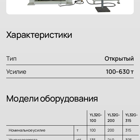
Характеристики
Тип
Открытый
Усилие
100–630 т
Модели оборудования
YL32G-
YL32G-
YL32G-
100
200
315
Номинальное усилие
т
100
200
315
Усилие возврата
кН
135
240
305