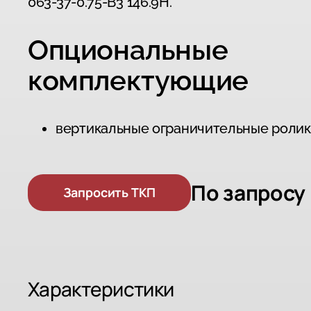
063-37-0
.
75-B3
146.9Н.
Опциональные
комплектующие
вертикальные ограничительные роли
По запросу
Запросить ТКП
Характеристики