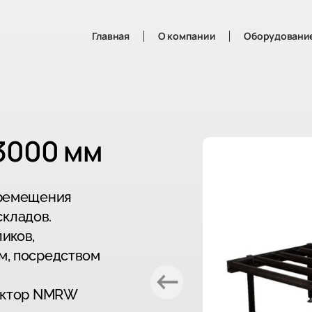
Главная
О компании
Оборудовани
3000 мм
еремещения
складов.
иков,
м, посредством
ктор
NMRW